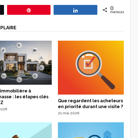
0
ez
Épingle
Partagez
PARTAGES
PLAIRE
 immobilière à
sse : les étapes clés
Que regardent les acheteurs
 Z
en priorité durant une visite ?
 2026
21 mai 2026