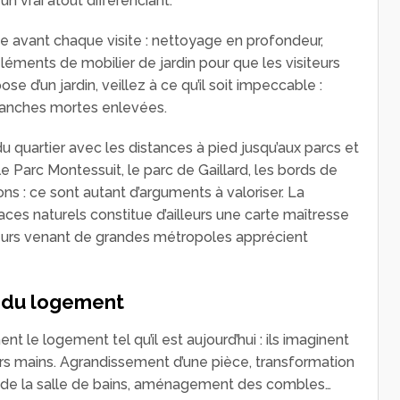
 vrai atout différenciant.
e avant chaque visite : nettoyage en profondeur,
léments de mobilier de jardin pour que les visiteurs
ose d’un jardin, veillez à ce qu’il soit impeccable :
branches mortes enlevées.
u quartier avec les distances à pied jusqu’aux parcs et
 Parc Montessuit, le parc de Gaillard, les bords de
ons : ce sont autant d’arguments à valoriser. La
es naturels constitue d’ailleurs une carte maîtresse
rs venant de grandes métropoles apprécient
n du logement
 le logement tel qu’il est aujourd’hui : ils imaginent
eurs mains. Agrandissement d’une pièce, transformation
 de la salle de bains, aménagement des combles…