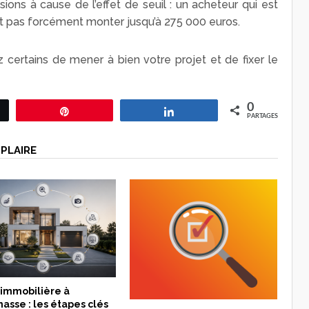
ons à cause de l’effet de seuil : un acheteur qui est
t pas forcément monter jusqu’à 275 000 euros.
 certains de mener à bien votre projet et de fixer le
0
ez
Épingle
Partagez
PARTAGES
PLAIRE
 immobilière à
sse : les étapes clés