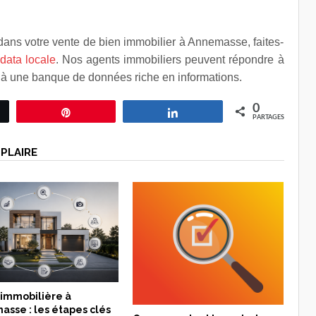
 dans votre vente de bien immobilier à Annemasse, faites-
a
data locale
. Nos agents immobiliers peuvent répondre à
t à une banque de données riche en informations.
0
ez
Épingle
Partagez
PARTAGES
PLAIRE
 immobilière à
sse : les étapes clés